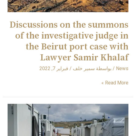
in
the
Beirut
Discussions on the summons
port
of the investigative judge in
case
with
the Beirut port case with
Lawyer
Lawyer Samir Khalaf
Samir
Khalaf
News
/ بواسطة
سمير خلف
/
فبراير 7, 2022
Read More »
Syria’s
Law
No.
10