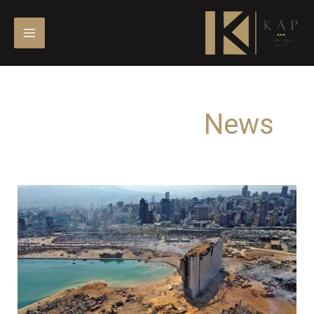
خطي
لى
لمحتوى
News
Discussions
on
the
summons
of
the
investigative
judge