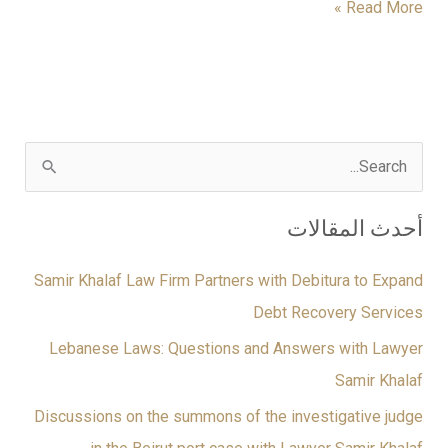
Read More »
ا
ل
أحدث المقالات
ب
ح
Samir Khalaf Law Firm Partners with Debitura to Expand
ث
Debt Recovery Services
ع
Lebanese Laws: Questions and Answers with Lawyer
ن
Samir Khalaf
:
Discussions on the summons of the investigative judge